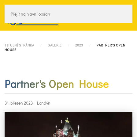
Přejít na hlavní obsah
Menu
TITULNÍ STRÁNKA
GALERIE
2023
PARTNER'S OPEN
HOUSE
Partner's Open House
31. březen 2023
|
Londýn