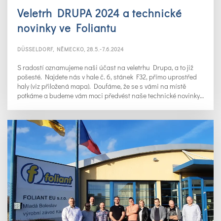
Veletrh DRUPA 2024 a technické
novinky ve Foliantu
DÜSSELDORF, NĚMECKO, 28.5.-7.6.2024
S radostí oznamujeme naši účast na veletrhu Drupa, a to již
pošesté. Najdete nás v hale č. 6, stánek F32, přímo uprostřed
haly (viz přiložená mapa). Doufáme, že se s vámi na místě
potkáme a budeme vám moci předvést naše technické novinky…