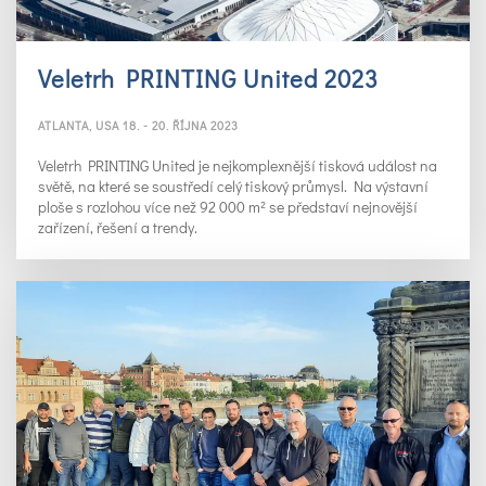
Veletrh PRINTING United 2023
ATLANTA, USA 18. - 20. ŘÍJNA 2023
Veletrh PRINTING United je nejkomplexnější tisková událost na
světě, na které se soustředí celý tiskový průmysl. Na výstavní
ploše s rozlohou více než 92 000 m² se představí nejnovější
zařízení, řešení a trendy.