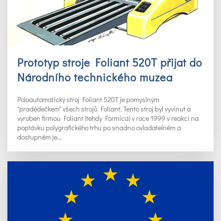
Prototyp stroje Foliant 520T přijat do
Národního technického muzea
Poloautomatický stroj Foliant 520T je pomyslným
"pradědečkem" všech strojů Foliant. Tento stroj byl vyvinut a
vyroben firmou Foliant (tehdy Formica) v roce 1999 v reakci na
poptávku polygrafického trhu po snadno ovladatelném a
dostupném je…