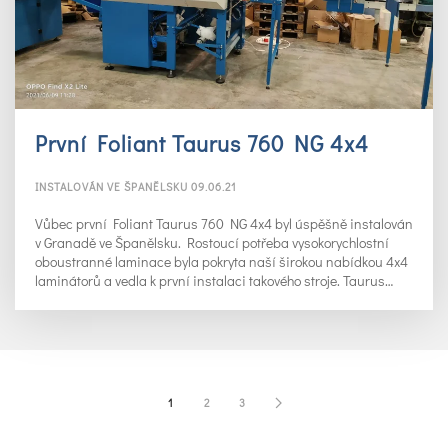
První Foliant Taurus 760 NG 4x4
INSTALOVÁN VE ŠPANĚLSKU 09.06.21
Vůbec první Foliant Taurus 760 NG 4x4 byl úspěšně instalován
v Granadě ve Španělsku. Rostoucí potřeba vysokorychlostní
oboustranné laminace byla pokryta naší širokou nabídkou 4x4
laminátorů a vedla k první instalaci takového stroje. Taurus…
1
2
3