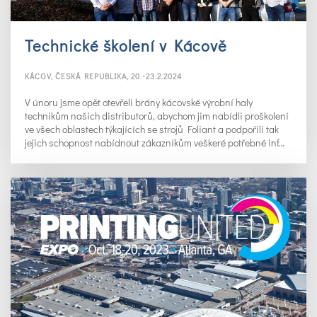
Technické školení v Kácově
KÁCOV, ČESKÁ REPUBLIKA, 20.-23.2.2024
V únoru jsme opět otevřeli brány kácovské výrobní haly
technikům našich distributorů, abychom jim nabídli proškolení
ve všech oblastech týkajících se strojů Foliant a podpořili tak
jejich schopnost nabídnout zákazníkům veškeré potřebné inf…