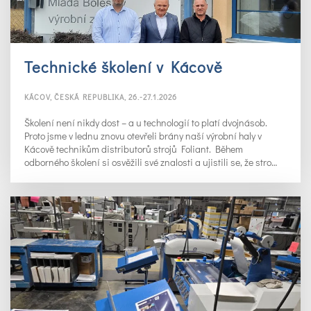
Technické školení v Kácově
KÁCOV, ČESKÁ REPUBLIKA, 26.-27.1.2026
Školení není nikdy dost – a u technologií to platí dvojnásob.
Proto jsme v lednu znovu otevřeli brány naší výrobní haly v
Kácově technikům distributorů strojů Foliant. Během
odborného školení si osvěžili své znalosti a ujistili se, že stro…