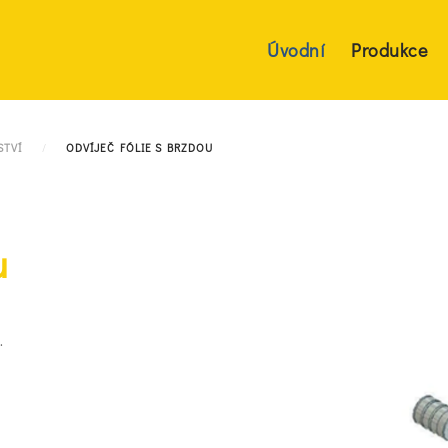
Úvodní
Produkce
STVÍ
ODVÍJEČ FÓLIE S BRZDOU
u
.